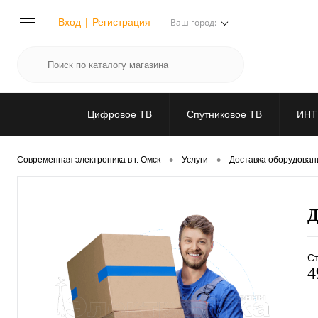
Вход
Регистрация
Ваш город:
Цифровое ТВ
Спутниковое ТВ
ИНТ
•
•
Современная электроника в г. Омск
Услуги
Доставка оборудован
Д
Ст
4