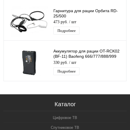
Гарнитура для рации Орбита RD-
25/500
473 руб.
/ шт
Подробнее
Аккумулятор для рации OT-RCK02
(BF-11) Baofeng 666/777/888/999
(3,7В, 1500мА)
330 руб.
/ шт
Подробнее
Каталог
Цифровое ТВ
Спутниковое ТВ