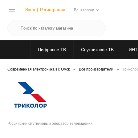
Вход
Регистрация
Ваш город:
Цифровое ТВ
Спутниковое ТВ
ИНТ
•
•
Современная электроника в г. Омск
Все производители
Триколо
Российский спутниковый оператор телевидения