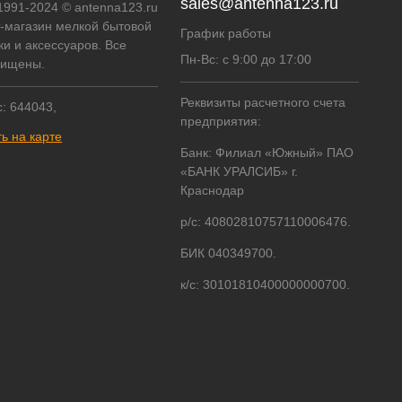
sales@antenna123.ru
 1991-2024 © antenna123.ru
т-магазин мелкой бытовой
График работы
ки и аксессуаров. Все
Пн-Вс: с 9:00 до 17:00
щищены.
Реквизиты расчетного счета
: 644043,
предприятия:
ь на карте
Банк: Филиал «Южный» ПАО
«БАНК УРАЛСИБ» г.
Краснодар
р/с: 40802810757110006476.
БИК 040349700.
к/с: 30101810400000000700.