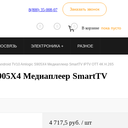
Заказать звонок
8(800) 35-008-07
0
0
0
пока пусто
В корзине
ИОСВЯЗЬ
ЭЛЕКТРОНИКА +
РАЗНОЕ
Android TV10 Amlogic S905X4 Медиаплеер SmartTV IPTV OTT 4K H.265
S905X4 Медиаплеер SmartTV
4 717,5 руб.
/ шт