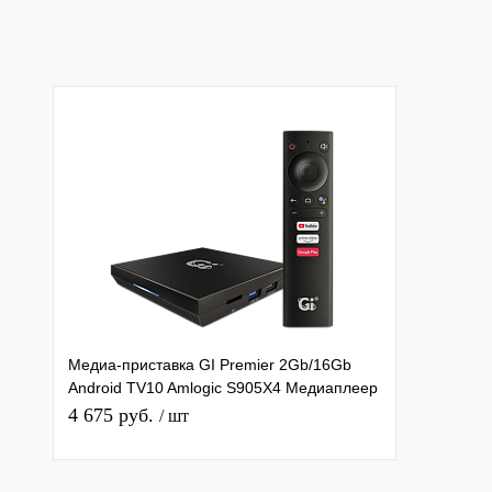
Медиа-приставка GI Premier 2Gb/16Gb
Android TV10 Amlogic S905X4 Медиаплеер
SmartTV IPTV OTT 4K H.265
4 675 руб.
/ шт