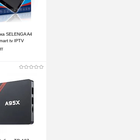
вка SELENGA A4
art tv IPTV
шт
В корзину
клик
К сравнению
В наличии