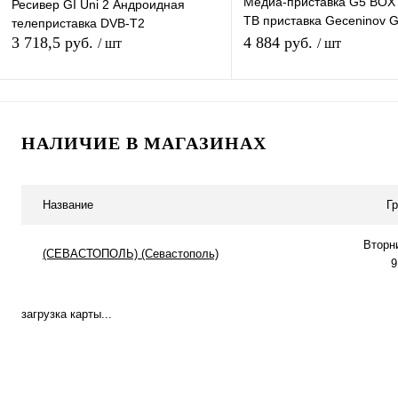
Медиа-приставка G5 BOX 
Ресивер GI Uni 2 Андроидная
ТВ приставка Geceninov 
телеприставка DVB-T2
4/32
3 718,5 руб.
4 884 руб.
/ шт
/ шт
Подписаться
В корзину
НАЛИЧИЕ В МАГАЗИНАХ
Купить в 1 клик
К сравнению
Купить в 1 клик
К с
В избранное
Под заказ
В избранное
В н
Название
Г
Вторн
(СЕВАСТОПОЛЬ) (Севастополь)
9
загрузка карты...