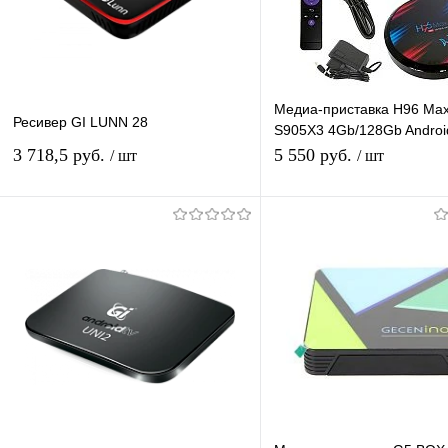
Медиа-приставка H96 Ma
Ресивер GI LUNN 28
S905X3 4Gb/128Gb Androi
Медиаплеер Smart tv IPT
3 718,5 руб.
5 550 руб.
/ шт
/ шт
приставка 4K H.265
В корзину
В корзину
Купить в 1 клик
К сравнению
Купить в 1 клик
К с
В избранное
В наличии
В избранное
В н