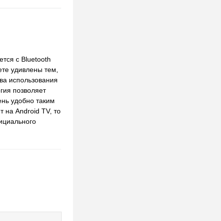
тся с Bluetooth
ете удивлены тем,
тва использования
огия позволяет
ень удобно таким
 на Android TV, то
фициального