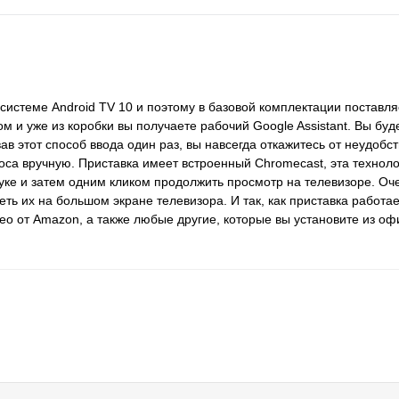
истеме Android TV 10 и поэтому в базовой комплектации поставляе
и уже из коробки вы получаете рабочий Google Assistant. Вы буд
в этот способ ввода один раз, вы навсегда откажитесь от неудобс
роса вручную. Приставка имеет встроенный Сhromecast, эта технол
уке и затем одним кликом продолжить просмотр на телевизоре. Оч
ь их на большом экране телевизора. И так, как приставка работает
eo от Amazon, а также любые другие, которые вы установите из о