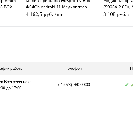
ip Smart
Медиа-приставка H98pro TV Box -
Медиа плеер 
G5 BOX
4/64Gb Android 11 Медиаплеер
(S905X 2.0Гц, A
Smart tv IPTV OTT приставка 4K
Flash 8ГБ, Wi-F
4 162,5 руб.
3 108 руб.
/ шт
/ 
HD
Подписаться
П
равнению
Купить в 1 клик
К сравнению
Купить в 1 
аличии
В избранное
Под заказ
В избранное
рафик работы
Телефон
Н
ик-Воскресенье с
+7 (978) 769-0-800
д
:00 до 17:00