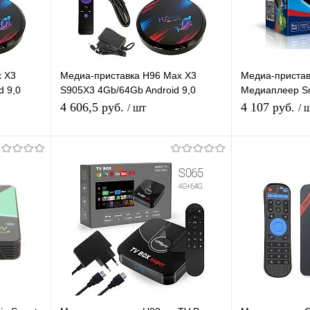
x X3
Медиа-приставка H96 Max X3
Медиа-приста
d 9,0
S905X3 4Gb/64Gb Android 9,0
Медиаплеер Sm
V
Медиаплеер Smart tv IPTV
приставка 4K
4 606,5 руб.
4 107 руб.
/ шт
/ 
приставка 4K H.265
Подписаться
равнению
Купить в 1 клик
К сравнению
Купить в 1 
аличии
В избранное
Под заказ
В избранное