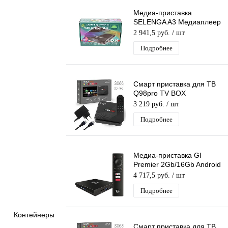
Медиа-приставка
SELENGA A3 Медиаплеер
Smart tv IPTV приставка
2 941,5 руб.
/ шт
4K
Подробнее
Смарт приставка для ТВ
Q98pro TV BOX
Медиаплеер, 2G+16G
3 219 руб.
/ шт
Android-приставка
Подробнее
цифровая для
телевизора
Медиа-приставка GI
Premier 2Gb/16Gb Android
TV10 Amlogic S905X4
4 717,5 руб.
/ шт
Медиаплеер SmartTV
Подробнее
IPTV OTT 4K H.265
Контейнеры
Смарт приставка для ТВ