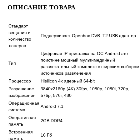
ОПИСАНИЕ ТОВАРА
Стандарт
вещания и
Поддерживает Openbox DVB–T2 USB адаптер
количество
тюнеров
Цифровая IP приставка на ОС Android это
поистине мощный мультимедийный
Тип
развлекательный комплекс с широким выбором
источников развлечения
Процессор
Hisilicon 4х ядерный 64-bit
Разрешение
3840x2160p (4K) 30fps, 1080p, 1080i, 720p,
изображения
576p, 576i, 480
Операционная
Android 7.1
система
Оперативная
2GB DDR4
память
Встроенная
16 Гб
память