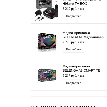
H98pro TV BOX
Медиаплеер, 2G+16G
3 219 руб.
/ шт
Android-приставка
Подробнее
цифровая для
телевизора
Медиа-приставка
SELENGA A1 Медиаплеер
Smart tv IPTV приставка
2 775 руб.
/ шт
4K
Подробнее
Медиа-приставка
SELENGA A5 СМАРТ ТВ-
приставка 4К Android 9,
5 217 руб.
/ шт
4/32 Gb, мультимедийный
Подробнее
центр развлече