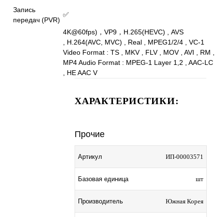
Запись
✅
передач (PVR)
4K@60fps)，VP9，H.265(HEVC) , AVS
, H.264(AVC, MVC) , Real , MPEG1/2/4 , VC-1
Video Format : TS , MKV , FLV , MOV , AVI , RM ,
MP4 Audio Format : MPEG-1 Layer 1,2 , AAC-LC
, HE AAC V
ХАРАКТЕРИСТИКИ:
Прочие
Артикул
ИП-00003571
Базовая единица
шт
Производитель
Южная Корея