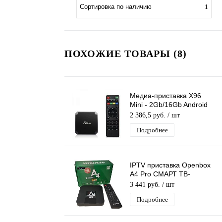
Сортировка по наличию
1
ПОХОЖИЕ ТОВАРЫ (8)
Медиа-приставка X96
Mini - 2Gb/16Gb Android
11 Медиаплеер Smart tv
2 386,5 руб.
/ шт
IPTV приставка 4K WiFi
Подробнее
IPTV приставка Openbox
А4 Pro СМАРТ ТВ-
приставка 4К
3 441 руб.
/ шт
Подробнее