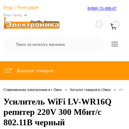
Вход
Регистрация
8(800) 35-008-07
Ваш город:
0
0
Каталог товаров
•
•
Современная электроника в г. Омск
Каталог товаров в г.Омск
ИНТЕ
Усилитель WiFi LV-WR16Q
репитер 220V 300 Мбит/с
802.11B черный