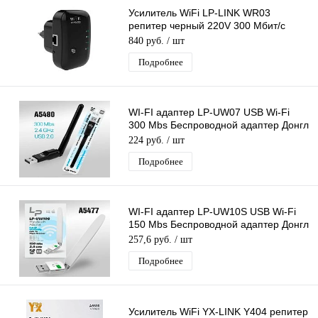
Усилитель WiFi LP-LINK WR03
репитер черный 220V 300 Мбит/с
802.11B
840 руб.
/ шт
Подробнее
WI-FI адаптер LP-UW07 USB Wi-Fi
300 Mbs Беспроводной адаптер Донгл
с антенной MTK7601
224 руб.
/ шт
Подробнее
WI-FI адаптер LP-UW10S USB Wi-Fi
150 Mbs Беспроводной адаптер Донгл
с антенной MTK7601
257,6 руб.
/ шт
Подробнее
Усилитель WiFi YX-LINK Y404 репитер