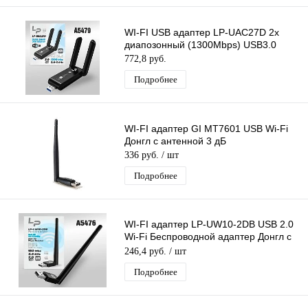
WI-FI USB адаптер LP-UAC27D 2х
диапозонный (1300Mbps) USB3.0
772,8 руб.
Подробнее
WI-FI адаптер GI MT7601 USB Wi-Fi
Донгл с антенной 3 дБ
336 руб.
/ шт
Подробнее
WI-FI адаптер LP-UW10-2DB USB 2.0
Wi-Fi Беспроводной адаптер Донгл с
антенной MTK7601
246,4 руб.
/ шт
Подробнее