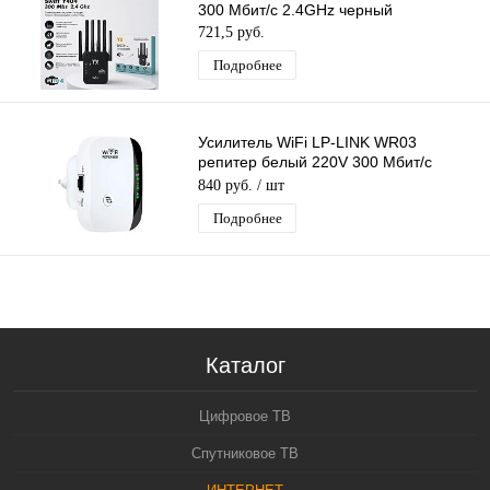
300 Мбит/с 2.4GHz черный
721,5 руб.
Подробнее
Усилитель WiFi LP-LINK WR03
репитер белый 220V 300 Мбит/с
802.11B
840 руб.
/ шт
Подробнее
Каталог
Цифровое ТВ
Спутниковое ТВ