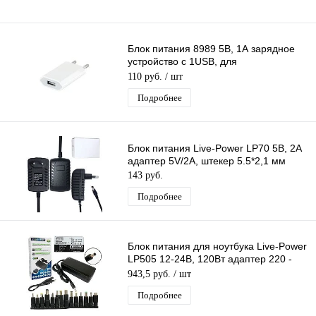
Блок питания 8989 5В, 1А зарядное
устройство с 1USB, для
планшета,телефона,плеера,GPS-
110 руб.
/ шт
навигатора
Подробнее
Блок питания Live-Power LP70 5В, 2A
адаптер 5V/2A, штекер 5.5*2,1 мм
143 руб.
Подробнее
Блок питания для ноутбука Live-Power
LP505 12-24В, 120Вт адаптер 220 -
12V-24V/120W, + 14 насадок
943,5 руб.
/ шт
Подробнее