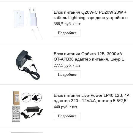
Блок питания Q20W-C PD20W 20W +
кабель Lightning зарядное устройство
с USB-C портом
388,5 руб.
/ шт
Подробнее
Блок питания Орбита 12В, 3000мА
OT-APB38 адаптер питания, шнур 1
м, штекер 3,5*1,35 мм
277,5 руб.
/ шт
Подробнее
Блок питания Live-Power LP40 12В, 4A
адаптер 220 - 12V/4A, штекер 5.5*2,5
мм
440 руб.
/ шт
Подробнее