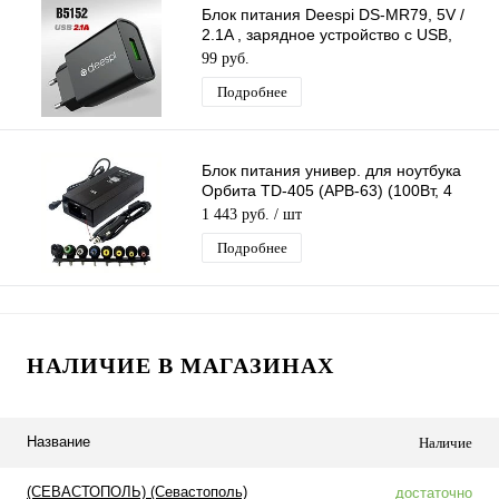
Блок питания Deespi DS-MR79, 5V /
2.1A , зарядное устройство с USB,
черный цвет
99 руб.
Подробнее
Блок питания универ. для ноутбука
Орбита TD-405 (APB-63) (100Вт, 4
разъёма, ЗУ авто)/40
1 443 руб.
/ шт
Подробнее
НАЛИЧИЕ В МАГАЗИНАХ
Название
Наличие
(СЕВАСТОПОЛЬ) (Севастополь)
достаточно