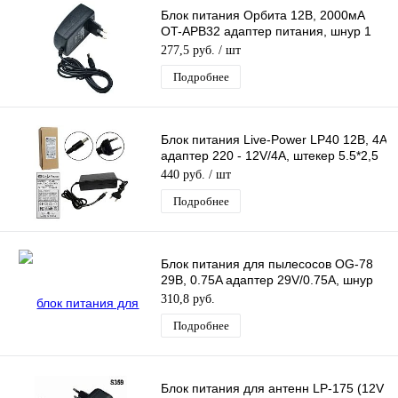
Блок питания Орбита 12В, 2000мА
OT-APB32 адаптер питания, шнур 1
м, штекер 5,5*2,5 мм
277,5 руб.
/ шт
Подробнее
Блок питания Live-Power LP40 12В, 4A
адаптер 220 - 12V/4A, штекер 5.5*2,5
мм
440 руб.
/ шт
Подробнее
Блок питания для пылесосов OG-78
29В, 0.75A адаптер 29V/0.75A, шнур
1,2 м, штекер 5.5*2,5 мм
310,8 руб.
Подробнее
Блок питания для антенн LP-175 (12V