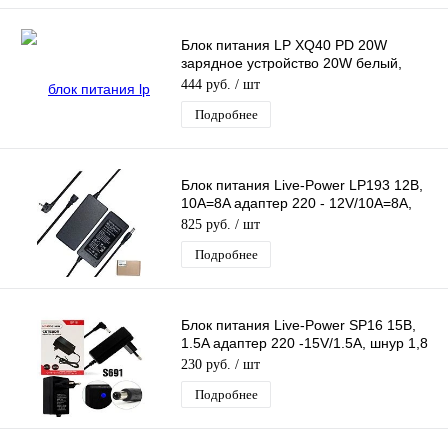
Блок питания LP XQ40 PD 20W
зарядное устройство 20W белый,
вход Type-C, с кабелем Type-C - Type-
444 руб.
/ шт
C
Подробнее
Блок питания Live-Power LP193 12В,
10A=8A адаптер 220 - 12V/10A=8A,
шнур 1,2 м, штекер 5.5*2,5 мм
825 руб.
/ шт
Подробнее
Блок питания Live-Power SP16 15В,
1.5A адаптер 220 -15V/1.5A, шнур 1,8
м, штекер 4,0*1,7 мм (черный)
230 руб.
/ шт
Подробнее