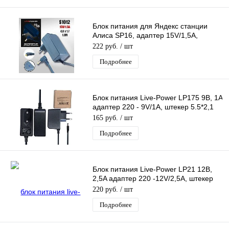
Блок питания для Яндекс станции
Алиса SP16, адаптер 15V/1,5A,
разъем 4,0*1,7, кабель 1,8м (голубой)
222 руб.
/ шт
Подробнее
Блок питания Live-Power LP175 9В, 1A
адаптер 220 - 9V/1A, штекер 5.5*2,1
мм, длина 1,3м
165 руб.
/ шт
Подробнее
Блок питания Live-Power LP21 12В,
2,5A адаптер 220 -12V/2,5A, штекер
5.5*2,5 мм
220 руб.
/ шт
Подробнее