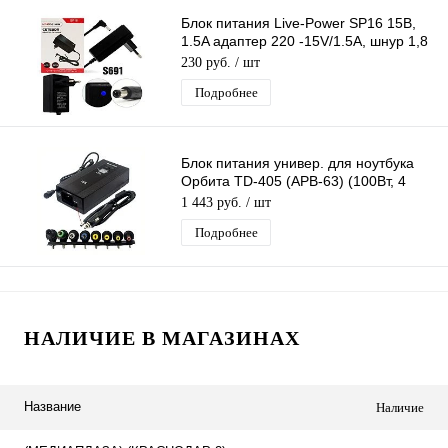
Блок питания Live-Power SP16 15В,
1.5A адаптер 220 -15V/1.5A, шнур 1,8
м, штекер 4,0*1,7 мм (черный)
230 руб.
/ шт
Подробнее
Блок питания универ. для ноутбука
Орбита TD-405 (APB-63) (100Вт, 4
разъёма, ЗУ авто)/40
1 443 руб.
/ шт
Подробнее
НАЛИЧИЕ В МАГАЗИНАХ
Название
Наличие