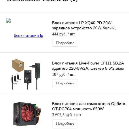
Блок питания LP XQ40 PD 20W
зарядное устройство 20W белый,
вход Type-C, с кабелем Type-C - Type-
444 руб.
/ шт
C
Подробнее
Блок питания Live-Power LP111 5В,2А
адаптер 220-5V/2A, штекер 5,5*2,5мм
+2 насадки (4.0*1.7/3.5*1.3)
187 руб.
/ шт
Подробнее
Блок питания для компьютера Орбита
OT-PCP04 мощность 650W
3 607,5 руб.
/ шт
Подробнее